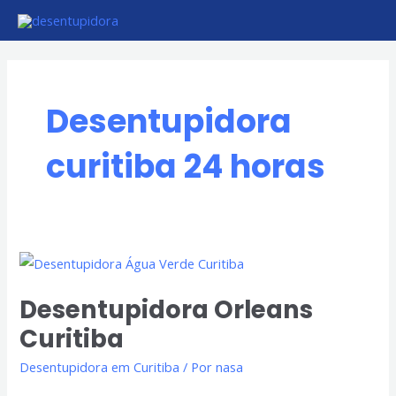
Ir
para
o
conteúdo
Desentupidora
curitiba 24 horas
Desentupidora
Orleans
Desentupidora Orleans
Curitiba
Curitiba
Desentupidora em Curitiba
/ Por
nasa