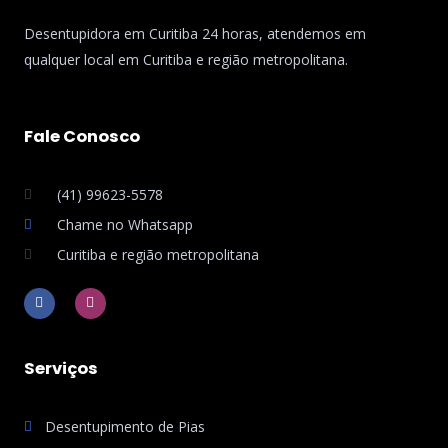
Desentupidora em Curitiba 24 horas, atendemos em
qualquer local em Curitiba e região metropolitana.
Fale Conosco
(41) 99623-5578
Chame no Whatsapp
Curitiba e região metropolitana
F
I
a
n
c
s
e
t
b
a
o
g
Serviços
o
r
k
a
-
m
f
Desentupimento de Pias