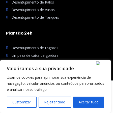
Desentupimento de Ralos
Desentupimento de Vasos
Desentupimento de Tanques
Plantão 24h
Desentupimento de Esgotos
Limpeza de caixa de gordura
Hidrojato e Limpa Fossa
Valorizamos a sua privacidade
Usamos cookies para aprimorar sua experiência de
navegação, veicular anúncios ou conteúdos personalizados
e analisar nosso tráfego.
Copyright © 2026 Nasa Desentupidora em Curitiba 24h
Desenvolvidor por:
Customizar
Rejeitar tudo
Aceitar tudo